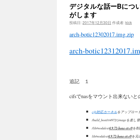
ン
デジタルな話ーBにつ
がします
ツ
投稿日:
2017年12月30日
作成者:
kick
へ
arch-botic12302017.img.zip
ス
arch-botic12312017.im
キ
ッ
プ
追記 １
cifsでnasをマウント出来ないとのご報告
cifs対応カーネル
をアップロー
/build_boot/rt4972/zimag
4.9.72-bone-rt-r9
/lib/modules/
を削除し
4.9.72-bone-rt-r9
lib/modules/
を元