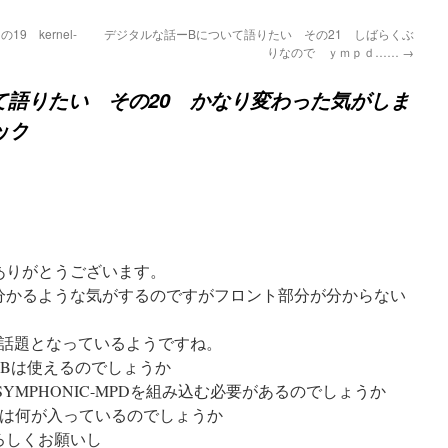
 kernel-
デジタルな話ーBについて語りたい その21 しばらくぶ
りなので ｙｍｐｄ……
→
て語りたい その20 かなり変わった気がしま
ック
ありがとうございます。
分かるような気がするのですがフロント部分が分からない
Dでは話題となっているようですね。
BBは使えるのでしょうか
YMPHONIC-MPDを組み込む必要があるのでしょうか
u1cには何が入っているのでしょうか
ろしくお願いし