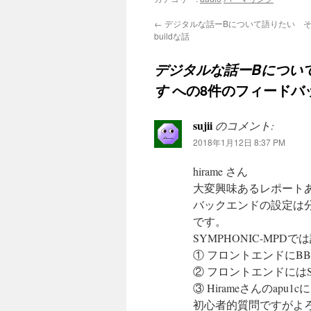
←
デジタルな話ーBについて語りたい その19
buildな話
デジタルな話ーBについ
への8件のフィードバ
す
sujii
のコメント:
2018年1月12日 8:37 PM
hirame さん
大変興味あるレポート
バックエンドの設定は
です。
SYMPHONIC-MP
① フロントエンドにB
② フロントエンドにはS
③ Hirameさんのap
初心者的質問ですがよ