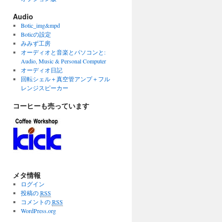
Audio
Botic_img&mpd
Boticの設定
みみず工房
オーディオと音楽とパソコンと:
Audio, Music & Personal Computer
オーディオ日記
回転シェル＋真空管アンプ＋フル
レンジスピーカー
コーヒーも売っています
メタ情報
ログイン
投稿の
RSS
コメントの
RSS
WordPress.org