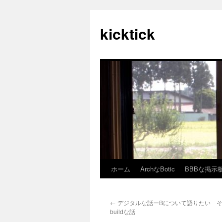
kicktick
ホーム
ArchなBotic
BBBな掲示
コ
ン
←
デジタルな話ーBについて語りたい その19
テ
buildな話