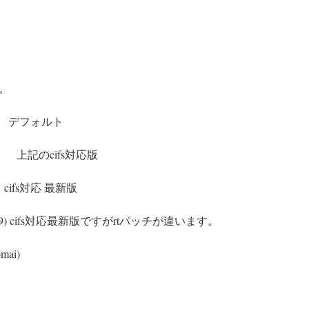
。
t-r9) デフォルト
のcifs対応版
-r9) cifs対応 最新版
t60-bone9) cifs対応最新版ですがrtパッチが違います。
mai)