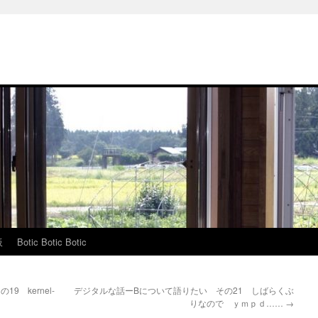
板
Botic Botic Botic
 kernel-
デジタルな話ーBについて語りたい その21 しばらくぶ
りなので ｙｍｐｄ……
→