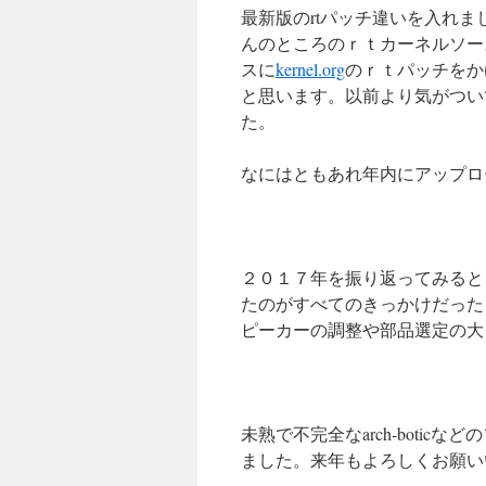
最新版のrtパッチ違いを入れま
んのところのｒｔカーネルソースを
スに
kernel.org
のｒｔパッチをか
と思います。以前より気がつい
た。
なにはともあれ年内にアップロ
２０１７年を振り返ってみると、本
たのがすべてのきっかけだった
ピーカーの調整や部品選定の大
未熟で不完全なarch-boti
ました。来年もよろしくお願い