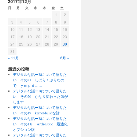
2017年12月
日
月
火
水
木
金
土
1
2
3
4
5
6
7
8
9
10
11
12
13
14
15
16
17
18
19
20
21
22
23
24
25
26
27
28
29
30
31
« 11月
6月 »
最近の投稿
デジタルな話ーBについて語りた
い その21 しばらくぶりなの
で ｙｍｐｄ……
デジタルな話ーBについて語りた
い その20 かなり変わった気が
します
デジタルな話ーBについて語りた
い その19 kernel-buildな話
デジタルな話ーBについて語りた
い その1８ Arch-Botic 最適化
オプション版
デジタルな話ーBについて語りた