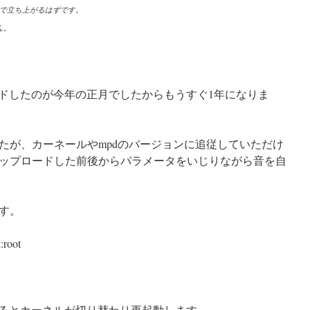
応カーネルで立ち上がるはずです。
ん。
ップロードしたのが今年の正月でしたからもうすぐ1年になりま
たが、カーネールやmpdのバージョンに追従していただけ
ップロードした前後からパラメータをいじりながら音を自
す。
root
と入力するとカーネルが切り替わり再起動します