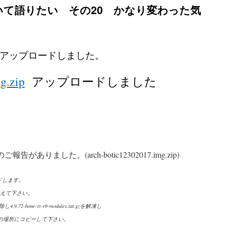
いて語りたい その20 かなり変わった気
アップロードしました。
g.zip
アップロードしました
がありました。(arch-botic12302017.img.zip)
ドします。
eを差し替えて下さい。
4.9.72-bone-rt-r9-modules.tar.gzを解凍し
の場所にコピーして下さい。